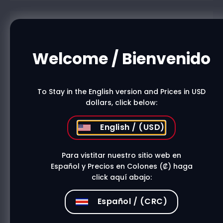
Do you want to buy in one of our
physical stores?
Welcome / Bienvenido
Find A Store
To Stay in the English version and Prices in USD
dollars, click below:
Description
English / (USD)
Para vistitar nuestro sitio web en
Related products
Español y Precios en Colones (₡) haga
click aquí abajo:
Español / (CRC)