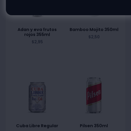
Adan y eva frutos
Bamboo Mojito 350ml
rojos 355ml
$
2,50
$
2,95
Cuba Libre Regular
Pilsen 350ml