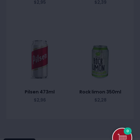
$
2,95
$
2,39
Pilsen 473ml
Rock limon 350ml
$
2,96
$
2,28
0